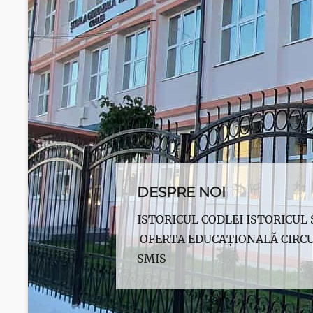
DESPRE NOI
Posted
ISTORICUL CODLEI ISTORICUL
on
OFERTA EDUCAȚIONALĂ CIRCU
By
SMIS
Scoala
Gimnazială