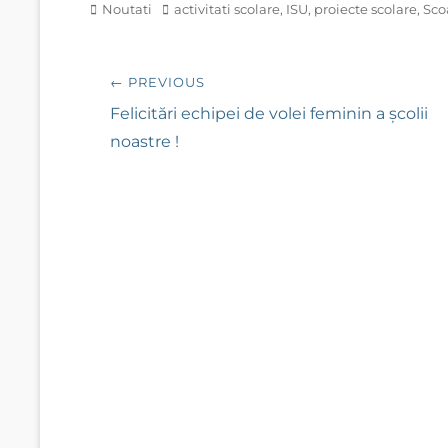
Categories
Tags
Noutati
activitati scolare
,
ISU
,
proiecte scolare
,
Sco
Post
← PREVIOUS
navigation
Previous
Felicitări echipei de volei feminin a școlii
post:
noastre !