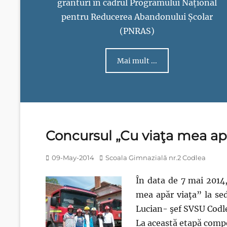
granturi în cadrul Programului Național
pentru Reducerea Abandonului Școlar
(PNRAS)
Mai mult ...
Concursul „Cu viaţa mea apă
Posted
Author
09-May-2014
Scoala Gimnazială nr.2 Codlea
on
În data de 7 mai 2014,
mea apăr viaţa” la se
Lucian- şef SVSU Codl
La această etapă compe