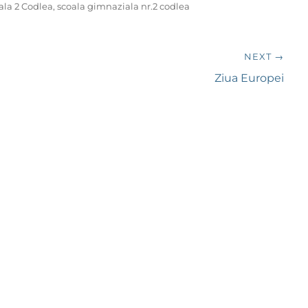
ala 2 Codlea
,
scoala gimnaziala nr.2 codlea
NEXT →
Next
Ziua Europei
post: