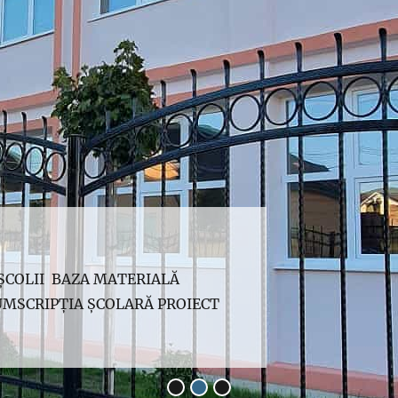
 ȘCOLII BAZA MATERIALĂ
MSCRIPȚIA ȘCOLARĂ PROIECT
•
•
•