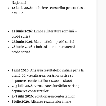
Națională
12 iunie 2026
: Încheierea cursurilor pentru clasa
a VIII-a
22 iunie 2026
: Limba și literatura română –
probă scrisă
24 iunie 2026
: Matematică – probă scrisă
26 iunie 2026
: Limba și literatura maternă –
probă scrisă
1 iulie 2026
: Afișarea rezultatelor inițiale până la
ora 12:00, vizualizarea lucrărilor scrise și
depunerea contestațiilor (14:00 – 18:00)
2-3 iulie 2026
: Vizualizarea lucrărilor scrise și
depunerea contestațiilor
4-7 iulie 2026
: Soluționarea contestațiilor
8 iulie 2026
: Afișarea rezultatelor finale