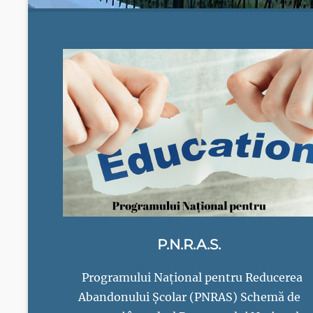
nr.2
Codlea
P.N.R.A.S.
Programului Național pentru Reducerea
Abandonului Școlar (PNRAS) Schemă de