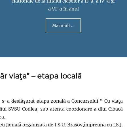
naționale de la finalul claselor a II-a, a IV-a și
a VI-a în anul
Mai mult ...
r viaţa” – etapa locală
 s-a desfăşurat etapa zonală a Concursului “ Cu viaţa
diul SVSU Codlea, sub atenta coordonare a dlui Cioacă
ea.
tiţională organizată de I.S.U. Brasov,împreună cu I.S.J.