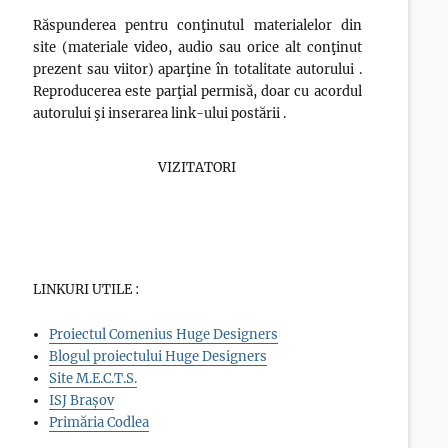
Răspunderea pentru conţinutul materialelor din
site (materiale video, audio sau orice alt conţinut
prezent sau viitor) aparţine în totalitate autorului .
Reproducerea este parţial permisă, doar cu acordul
autorului şi inserarea link-ului postării .
VIZITATORI
LINKURI UTILE :
Proiectul Comenius Huge Designers
Blogul proiectului Huge Designers
Site M.E.C.T.S.
ISJ Brașov
Primăria Codlea