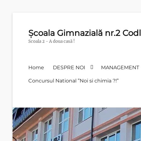
Școala Gimnazială nr.2 Cod
Scoala 2 - A doua casă !
Primary
Home
DESPRE NOI
MANAGEMENT
menu
Concursul National ”Noi si chimia ?!”