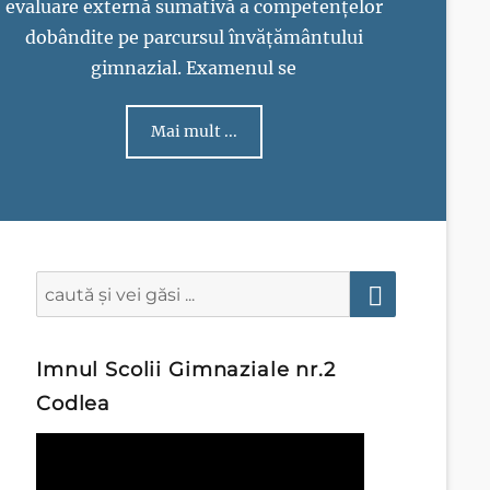
evaluare externă sumativă a competențelor
dobândite pe parcursul învățământului
gimnazial. Examenul se
Mai mult ...
Search
for:
Search
Imnul Scolii Gimnaziale nr.2
Codlea