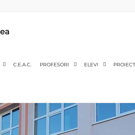
lea
C.E.A.C.
PROFESORI
ELEVI
PROIEC