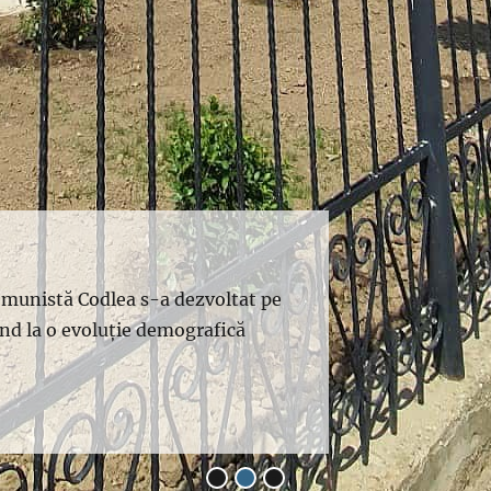
omunistă Codlea s-a dezvoltat pe
ând la o evoluție demografică
•
•
•