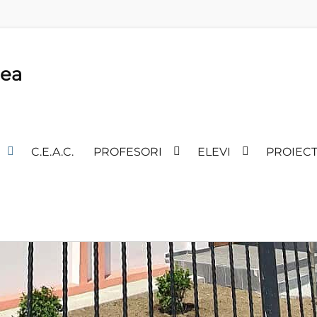
lea
C.E.A.C.
PROFESORI
ELEVI
PROIEC