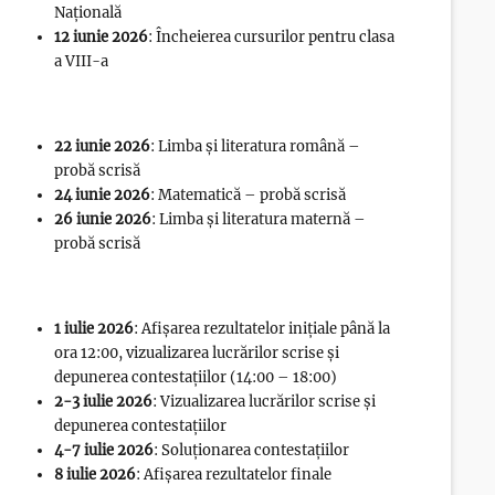
Națională
12 iunie 2026
: Încheierea cursurilor pentru clasa
a VIII-a
22 iunie 2026
: Limba și literatura română –
probă scrisă
24 iunie 2026
: Matematică – probă scrisă
26 iunie 2026
: Limba și literatura maternă –
probă scrisă
1 iulie 2026
: Afișarea rezultatelor inițiale până la
ora 12:00, vizualizarea lucrărilor scrise și
depunerea contestațiilor (14:00 – 18:00)
2-3 iulie 2026
: Vizualizarea lucrărilor scrise și
depunerea contestațiilor
4-7 iulie 2026
: Soluționarea contestațiilor
8 iulie 2026
: Afișarea rezultatelor finale