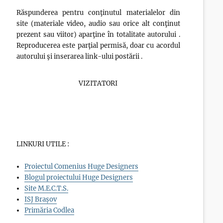
Răspunderea pentru conţinutul materialelor din
site (materiale video, audio sau orice alt conţinut
prezent sau viitor) aparţine în totalitate autorului .
Reproducerea este parţial permisă, doar cu acordul
autorului şi inserarea link-ului postării .
VIZITATORI
LINKURI UTILE :
Proiectul Comenius Huge Designers
Blogul proiectului Huge Designers
Site M.E.C.T.S.
ISJ Brașov
Primăria Codlea