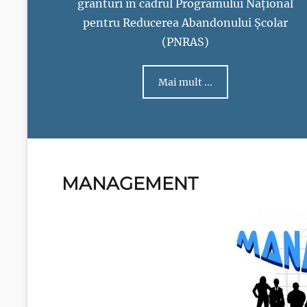
granturi în cadrul Programului Național
pentru Reducerea Abandonului Școlar
(PNRAS)
Mai mult ...
MANAGEMENT