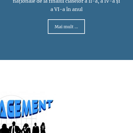
naționale de la finalul claselor a II-a, a IV-a și
a VI-a în anul
Mai mult ...