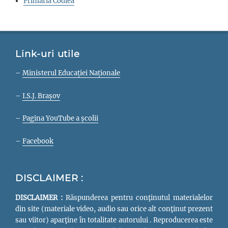
Primăria Codlea
Link-uri utile
–
Ministerul Educației Naționale
–
I.S.J. Brașov
–
Pagina YouTube a școlii
–
Facebook
DISCLAIMER :
DISCLAIMER :
Răspunderea pentru conţinutul materialelor
din site (materiale video, audio sau orice alt conţinut prezent
sau viitor) aparţine în totalitate autorului . Reproducerea este