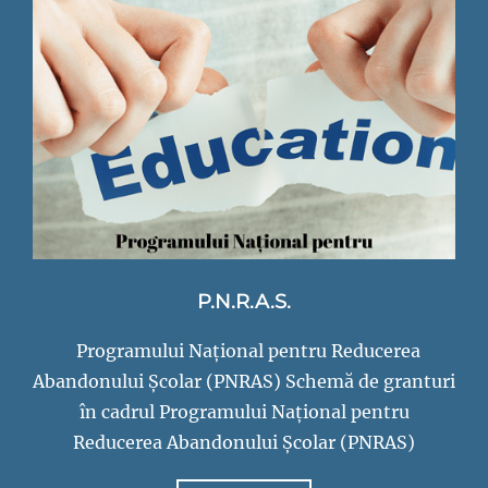
nr.2
nr.2
Codlea
Codlea
P.N.R.A.S.
Programului Național pentru Reducerea
Abandonului Școlar (PNRAS) Schemă de granturi
în cadrul Programului Național pentru
Reducerea Abandonului Școlar (PNRAS)