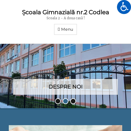
Școala Gimnazială nr.2 Codlea
Scoala 2 - A doua casă !
Menu
DESPRE NOI
Posted
•
•
•
on
By
Scoala
Gimnazială