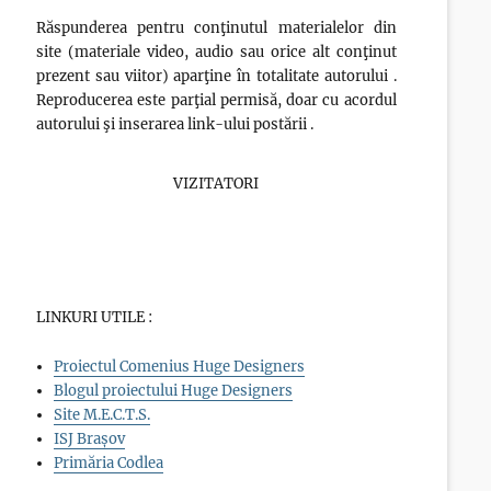
Răspunderea pentru conţinutul materialelor din
site (materiale video, audio sau orice alt conţinut
prezent sau viitor) aparţine în totalitate autorului .
Reproducerea este parţial permisă, doar cu acordul
autorului şi inserarea link-ului postării .
VIZITATORI
LINKURI UTILE :
Proiectul Comenius Huge Designers
Blogul proiectului Huge Designers
Site M.E.C.T.S.
ISJ Brașov
Primăria Codlea