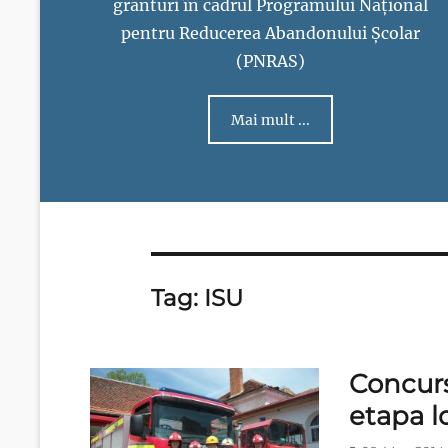
granturi în cadrul Programului Național
pentru Reducerea Abandonului Școlar
(PNRAS)
Mai mult ...
Tag:
ISU
Concurs
etapa l