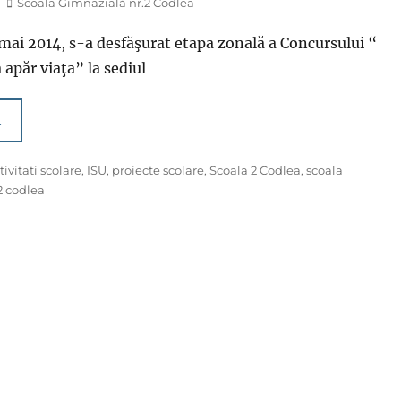
Author
Scoala Gimnazială nr.2 Codlea
 mai 2014, s-a desfăşurat etapa zonală a Concursului “
 apăr viaţa” la sediul
…
s
tivitati scolare
,
ISU
,
proiecte scolare
,
Scoala 2 Codlea
,
scoala
2 codlea