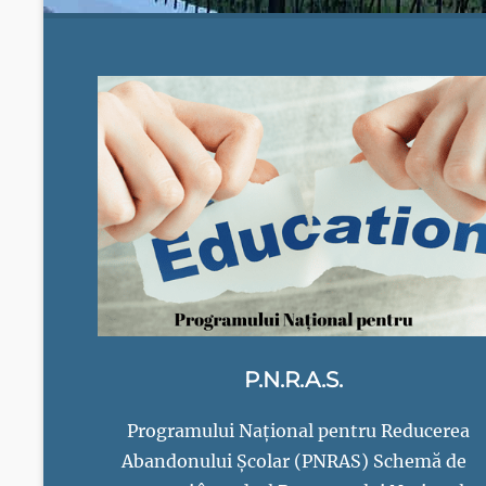
nr.2
Codlea
P.N.R.A.S.
Programului Național pentru Reducerea
Abandonului Școlar (PNRAS) Schemă de