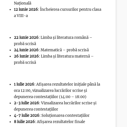
Națională
12 iunie 2026
: Încheierea cursurilor pentru clasa
a VIII-a
22 iunie 2026
: Limba și literatura română –
probă scrisă
24 iunie 2026
: Matematică – probă scrisă
26 iunie 2026
: Limba și literatura maternă –
probă scrisă
1 iulie 2026
: Afișarea rezultatelor inițiale până la
ora 12:00, vizualizarea lucrărilor scrise și
depunerea contestațiilor (14:00 – 18:00)
2-3 iulie 2026
: Vizualizarea lucrărilor scrise și
depunerea contestațiilor
4-7 iulie 2026
: Soluționarea contestațiilor
8 iulie 2026
: Afișarea rezultatelor finale