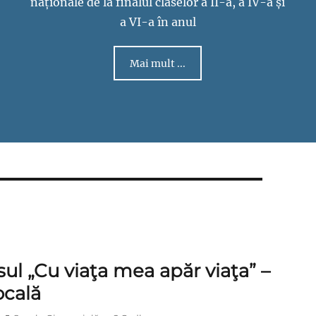
naționale de la finalul claselor a II-a, a IV-a și
a VI-a în anul
Mai mult ...
ul „Cu viaţa mea apăr viaţa” –
ocală