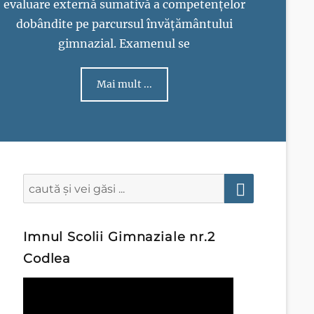
evaluare externă sumativă a competențelor
dobândite pe parcursul învățământului
gimnazial. Examenul se
Mai mult ...
Search
for:
Search
Imnul Scolii Gimnaziale nr.2
Codlea