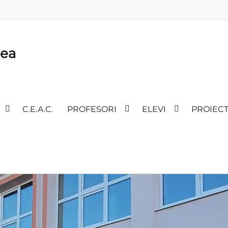
lea
C.E.A.C.
PROFESORI
ELEVI
PROIEC