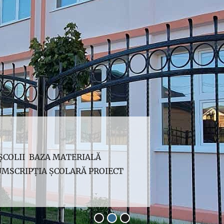
 ȘCOLII BAZA MATERIALĂ
MSCRIPȚIA ȘCOLARĂ PROIECT
•
•
•