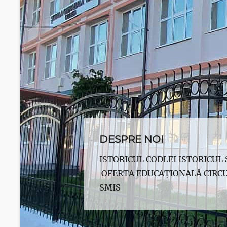
DESPRE NOI
Posted
ISTORICUL CODLEI ISTORICUL
on
OFERTA EDUCAȚIONALĂ CIRCU
By
SMIS
Scoala
Gimnazială