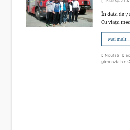
Posted
09-May-2014
on
În data de 7
Cu viaţa mea
Mai mult 
Categories
Tag
Noutati
ac
gimnaziala nr.