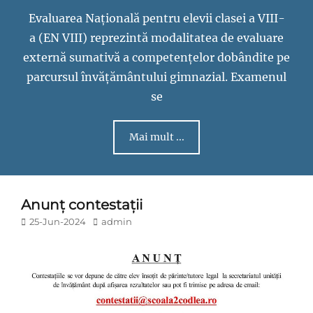
Evaluarea Națională pentru elevii clasei a VIII-
a (EN VIII) reprezintă modalitatea de evaluare
externă sumativă a competențelor dobândite pe
parcursul învățământului gimnazial. Examenul
se
Mai mult ...
Anunț contestații
Posted
Author
25-Jun-2024
admin
on