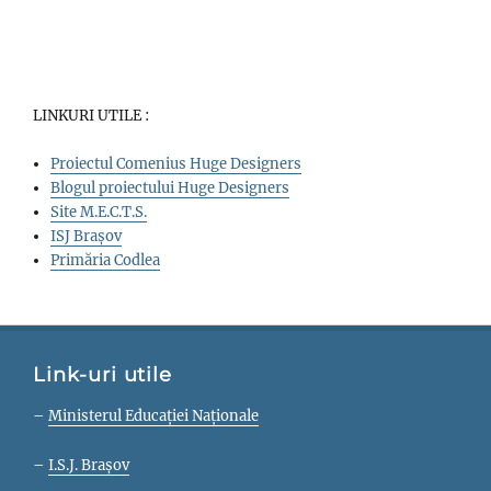
LINKURI UTILE :
Proiectul Comenius Huge Designers
Blogul proiectului Huge Designers
Site M.E.C.T.S.
ISJ Brașov
Primăria Codlea
Link-uri utile
–
Ministerul Educației Naționale
–
I.S.J. Brașov