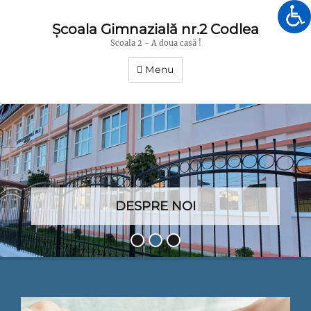
Școala Gimnazială nr.2 Codlea
Scoala 2 - A doua casă !
Menu
DESPRE NOI
Posted
•
•
•
on
By
Scoala
Gimnazială