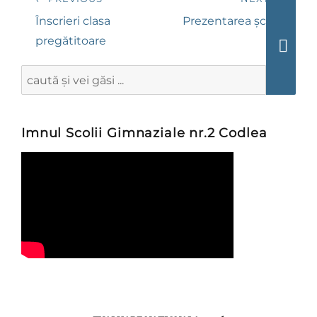
navigation
Previous
Next
Înscrieri clasa
Prezentarea școlii
post:
post:
pregătitoare
Searc
Search
for:
Imnul Scolii Gimnaziale nr.2 Codlea