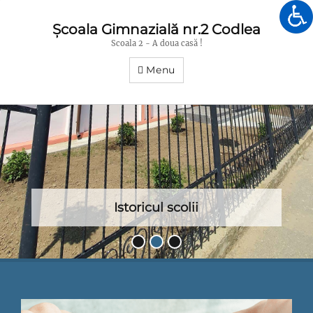
Școala Gimnazială nr.2 Codlea
Scoala 2 - A doua casă !
Menu
Istoricul scolii
Posted
•
•
•
on
By
Scoala
Gimnazială