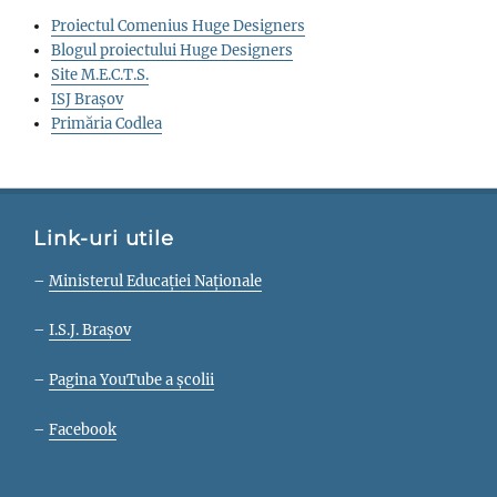
Proiectul Comenius Huge Designers
Blogul proiectului Huge Designers
Site M.E.C.T.S.
ISJ Brașov
Primăria Codlea
Link-uri utile
–
Ministerul Educației Naționale
–
I.S.J. Brașov
–
Pagina YouTube a școlii
–
Facebook